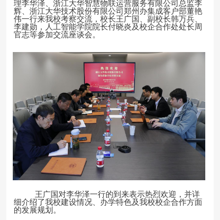
理李华泽、浙江大华智慧物联运
营服务有限公司总监李
辉、浙江大华技术股份有限公司郑州办集成客户部董艳
伟一行
来我校考察交流，校长王广国、副校长韩万兵、
李建勋
，人工智能学院院长付晓炎及校企合作处处长周
官志等参加交流座谈会。
王广国对
李华泽
一行的到来表示热烈欢迎，并详
细介绍了我校建设情况、办学特色及
我校校企合作方面
的
发展
规
划。