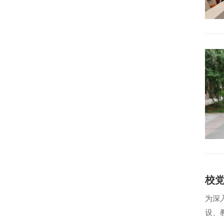
校
为深
设、