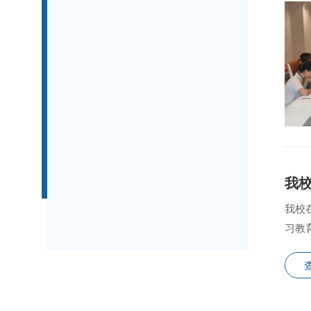
我
我校
习教