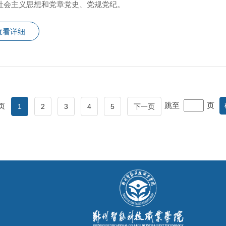
社会主义思想和党章党史、党规党纪。
查看详细
跳至
页
页
1
2
3
4
5
下一页