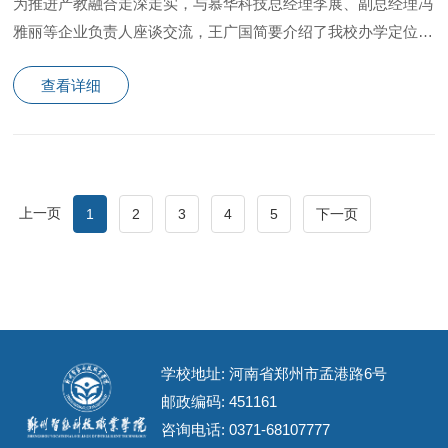
为推进产教融合走深走实，与慕华科技总经理李展、副总经理冯
雅丽等企业负责人座谈交流，王广国简要介绍了我校办学定位、
发展规划、专业建设特色及产教融合工作推进情况，建
查看详细
上一页
1
2
3
4
5
下一页
学校地址: 河南省郑州市孟港路6号
邮政编码: 451161
咨询电话:
0371-68107777